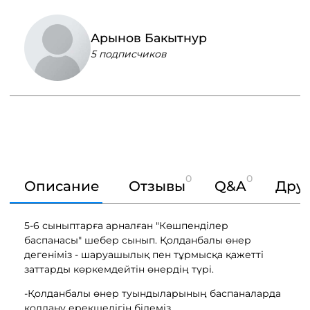
Арынов Бакытнур
5 подписчиков
0
0
Описание
Отзывы
Q&A
Друг
5-6 сыныптарға арналған "Көшпенділер
баспанасы" шебер сынып. Қолданбалы өнер
дегеніміз - шаруашылық пен тұрмысқа қажетті
заттарды көркемдейтін өнердің түрі.
-Қолданбалы өнер туындыларының баспаналарда
қолдану ерекшелігін білеміз