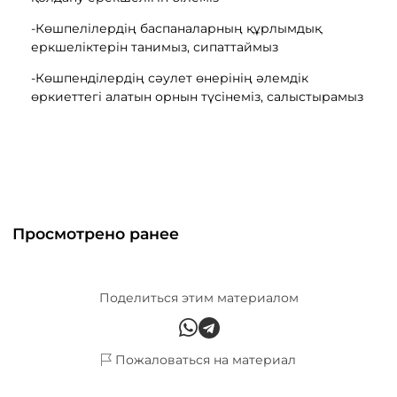
-Көшпелілердің баспаналарның құрлымдық
еркшеліктерін танимыз, сипаттаймыз
-Көшпенділердің сәулет өнерінің әлемдік
өркиеттегі алатын орнын түсінеміз, салыстырамыз
Просмотрено ранее
Поделиться этим материалом
Пожаловаться на материал