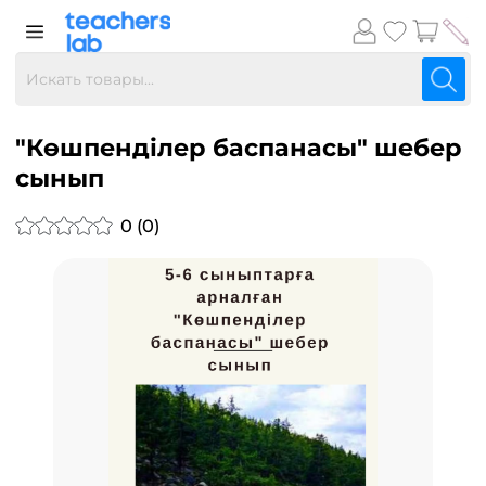
"Көшпенділер баспанасы" шебер
сынып
0 (0)