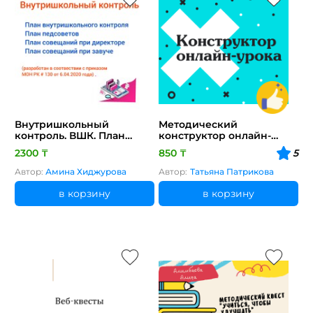
Внутришкольный
Методический
контроль. ВШК. План
конструктор онлайн-
педсоветов. План
урока
2300 ₸
850 ₸
5
совещаний при
директоре. План
Автор:
Амина Хиджурова
Автор:
Татьяна Патрикова
совещаний при завуче.
в корзину
в корзину