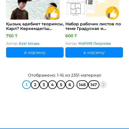
Қызық әдебиет теориясы,
Набор рабочих листов по
Карл? Көркемдегіш
теме Градусная и
құралдар
радианная меры углов
750 ₸
600 ₸
алгебра 9 класс Лизунова
М.Н.
Автор:
Азат Ысқақ
Автор:
МАРИЯ Лизунова
в корзину
в корзину
Отображено: 1-16 из 2351 материал
1
2
3
4
5
6
...
146
147