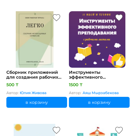
Сборник приложений
Инструменты
для создания рабочих
эффективного
листов и тетрадей
преподавания
500 ₸
1500 ₸
[CLONE]
Автор:
Юлия Живова
Автор:
Аяш Мырзабекова
в корзину
в корзину