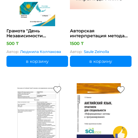
Грамота "День
Авторская
Независимости
интерпретация метода
Республики Казахстан"
"Пирамида Минто" для
500 ₸
1500 ₸
развития навыков
коммуникации
Автор:
Людмила Колпакова
Автор:
Saule Zeinolla
в корзину
в корзину