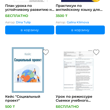
План урока по
Практикум по
устойчивому развитию на
английскому языку для
тему "Синяя экономика" с
изучающих информатику
БЕСПЛАТНО
3500 ₸
интегрированными
и программистов
элементами ОУР
Автор:
Dina Tulip
Автор:
Galina Klimova
в корзину
в корзину
Кейс "Социальный
Урок по режиссуре
проект"
Съемки учебного
упражнения «Три
500 ₸
БЕСПЛАТНО
характера»