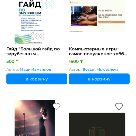
Гайд "Большой гайд по
Компьютерные игры:
зарубежным
самое популярное хобби
возможностям" [CLONE]
(готовый онлайн и
500 ₸
1600 ₸
оффлайн урок)
Автор:
Мади Измаилов
Автор:
Bostan Muldasheva
в корзину
в корзину