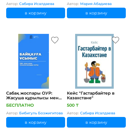
Автор:
Сабира Исалдаева
Автор:
Мария Абадиева
в корзину
в корзину
Сабақ жоспары ОУР:
Кейс "Гастарбайтер в
Жасуша құрылысы мен
Казахстане"
қызметі
БЕСПЛАТНО
500 ₸
Автор:
Бибигуль Бозжигитова
Автор:
Сабира Исалдаева
в корзину
в корзину