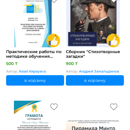
Практические работы по
Сборник "Стихотворные
методике обучения
загадки"
математике младших
500 ₸
900 ₸
школьников: Учебное
пособие для
Автор:
Assel Akpayeva
Автор:
Андрей Замальдинов
педагогических вузов
в корзину
в корзину