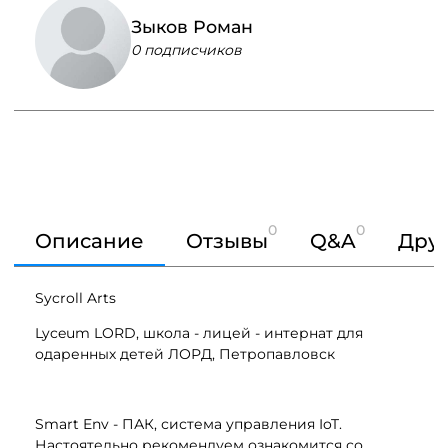
Зыков Роман
0 подписчиков
0
0
Описание
Отзывы
Q&A
Друг
Sycroll Arts
Lyceum LORD, школа - лицей - интернат для
одаренных детей ЛОРД, Петропавловск
Smart Env - ПАК, система управления IoT.
Настоятельно рекомендуем ознакомится со