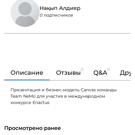
Нақып Алдияр
0 подписчиков
0
0
Описание
Отзывы
Q&A
Друг
Презентация и бизнес-модель Canvas команды
Team NeMo для участия в международном
конкурсе Enactus
Просмотрено ранее