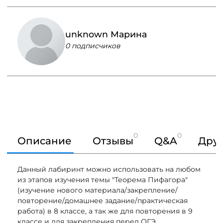
unknown Марина
0 подписчиков
0
0
Описание
Отзывы
Q&A
Друг
Данный лабиринт можно использовать на любом
из этапов изучения темы "Теорема Пифагора"
(изучение нового материала/закрепление/
повторение/домашнее задание/практическая
работа) в 8 классе, а так же для повторения в 9
классе и для закрепления перед ОГЭ