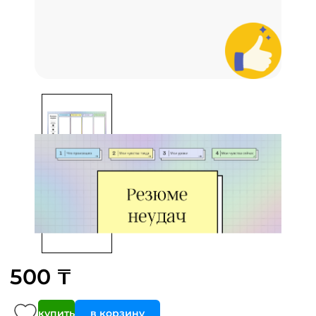
500 ₸
купить
в корзину