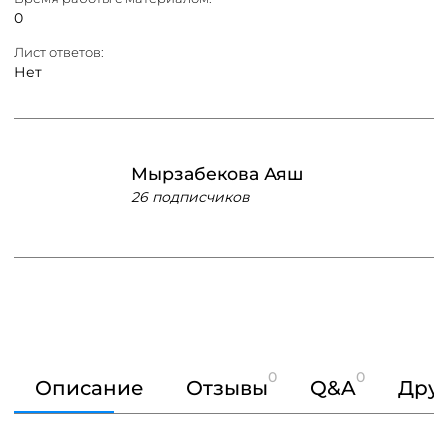
0
Лист ответов:
Нет
Мырзабекова Аяш
26 подписчиков
0
0
Описание
Отзывы
Q&A
Друг