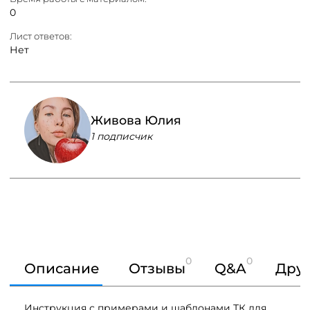
0
Лист ответов:
Нет
Живова Юлия
1 подписчик
0
0
Описание
Отзывы
Q&A
Друг
Инструкция с примерами и шаблонами ТК для