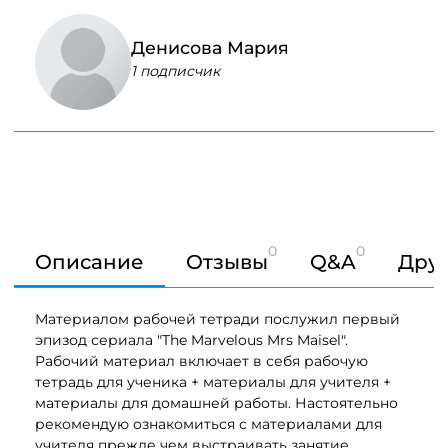
Денисова Мария
1 подписчик
0
0
Описание
Отзывы
Q&A
Друг
Материалом рабочей тетради послужил первый
эпизод сериала "The Marvelous Mrs Maisel".
Рабочий материал включает в себя рабочую
тетрадь для ученика + материалы для учителя +
материалы для домашней работы. Настоятельно
рекомендую ознакомиться с материалами для
учителя прежде чем выстраивать занятие.