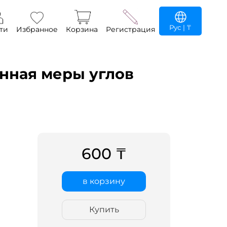
Рус
| ₸
ти
Избранное
Корзина
Регистрация
анная меры углов
600 ₸
в корзину
Купить