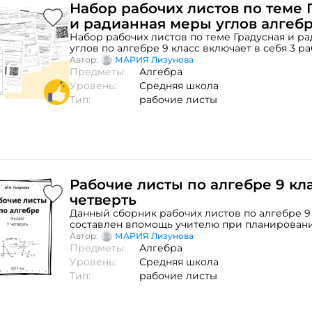
Набор рабочих листов по теме 
и радианная меры углов алгебр
Лизунова М.Н.
Набор рабочих листов по теме Градусная и р
углов по алгебре 9 класс включает в себя 3 р
достижения следующих целей обучения: 9.1.1.1
Автор:
МАРИЯ Лизунова
понятие радианной меры угла; 9.1.2.1 перевод
Предметы:
Алгебра
радианы и радианы в градусы; 9.1.1.2 отмечать 
Уровень:
Средняя школа
единичной окружности.
Тип:
рабочие листы
Рабочие листы по алгебре 9 кла
четверть
Данный сборник рабочих листов по алгебре 9
составлен впомощь учителю при планирован
и проведенииуроков алгебры в 1 четверти. С
Автор:
МАРИЯ Лизунова
подготовлен на основегосударственного стан
Предметы:
Алгебра
образования и учебной программы.Сборник с
Уровень:
Средняя школа
рабочих листа: 11 рабочих листов по теме"Не
Тип:
рабочие листы
уравнения с двумя переменными и их системы"
"Неравенства с двумя переменными", 3 - "Сис
нелинейныхнеравенств с двумя переменными"