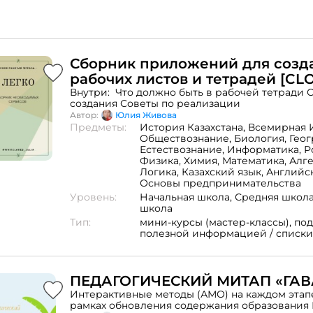
Сборник приложений для созд
рабочих листов и тетрадей [CL
Внутри: Что должно быть в рабочей тетради Сервисы для их
создания Советы по реализации
Автор:
Юлия Живова
Предметы:
История Казахстана,
Всемирная 
Обществознание,
Биология,
Геог
Естествознание,
Информатика,
Р
Физика,
Химия,
Математика,
Алг
Логика,
Казахский язык,
Английск
Основы предпринимательства
Уровень:
Начальная школа,
Средняя школ
школа
Тип:
мини-курсы (мастер-классы),
под
полезной информацией / списки
ПЕДАГОГИЧЕСКИЙ МИТАП «ГАВ
Интерактивные методы (АМО) на каждом этапе
рамках обновления содержания образования