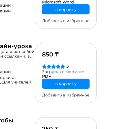
Microsoft Word
ссионального,
рации
 апреля 2020
в корзину
рации
лючает
 планов,
Добавить в избранное
краткосрочных
а всестороннее
, реализуемого
ующей
 соответствии с
айн-урока
дставляет собой
850 ₸
ия необходимо
и ссылками, в
, методы и
ШК.
вать при
5
в как в режиме
рации
Загрузка в формате:
PDF
орки с
,
Для учителей
в корзину
Добавить в избранное
тобы
750 ₸