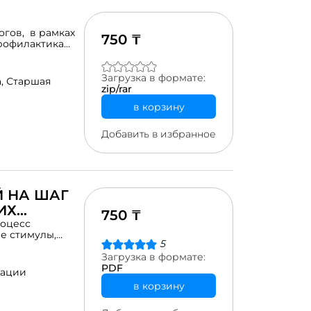
огов, в рамках
750 ₸
рофилактика
Загрузка в формате:
а,
Старшая
zip/rar
в корзину
Добавить в избранное
Й НА ШАГ
ИХ
750 ₸
роцесс
е стимулы,
5
 в новых
Загрузка в формате:
PDF
рации
в корзину