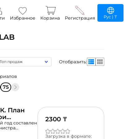
Рус
| ₸
ти
Избранное
Корзина
Регистрация
LAB
Отобразить:
териалов
75
К. План
ри
2300 ₸
 завуче.
 год составлен
инистра
«Об утверждении
Загрузка в формате:
ия педагогами