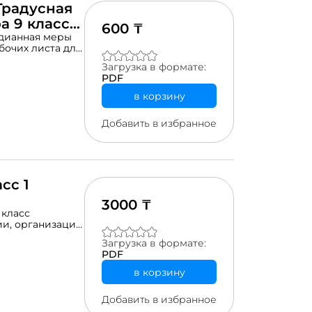
Градусная
а 9 класс
600 ₸
адианная меры
абочих листа для
 усвоить
Загрузка в формате:
ить градусы в
PDF
числа на
в корзину
Добавить в избранное
сс 1
3000 ₸
 класс
ии, организации
борник
Загрузка в формате:
дарта
PDF
одержит 22
линейные
в корзину
, 2 -
темы
Добавить в избранное
 и 6 -