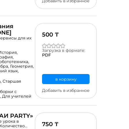
Добавить в избранное
ания
ONE]
500 ₸
Загрузка в формате:
История,
PDF
рафия,
обототехника,
ебра,
Геометрия,
ий язык,
в корзину
а,
Старшая
Добавить в избранное
борки с
,
Для учителей
АИ PARTY»
 урока в
750 ₸
 Количество