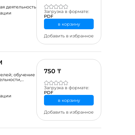
ая деятельность
Загрузка в формате:
рации
PDF
в корзину
Добавить в избранное
М
750 ₸
телей; обучение
ельности,
работе в
Загрузка в формате:
PDF
рации
в корзину
Добавить в избранное