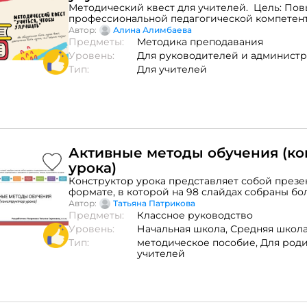
Методический квест для учителей. Цель: По
профессиональной педагогической компетент
условиях обновления содержания образования. Состоит и
Автор:
Алина Алимбаева
заданий. Формат работы: групповая работа. Н
Предметы:
Методика преподавания
развитие творческого потенциала, повышени
Уровень:
Для руководителей и админист
профессиональной компетентности.
Тип:
Для учителей
Активные методы обучения (ко
урока)
Конструктор урока представляет собой презе
формате, в которой на 98 слайдах собраны бо
различных активных методов обучения, сгруп
Автор:
Татьяна Патрикова
видам деятельности на уроке. Конструктор м
Предметы:
Классное руководство
универсален. Примеры использования метод
Уровень:
Начальная школа,
Средняя школ
из различных предметных областей. Будет по
Тип:
методическое пособие,
Для род
всех уровней образования. Даже педагог дош
учителей
образования найдет в конструкторе много ин