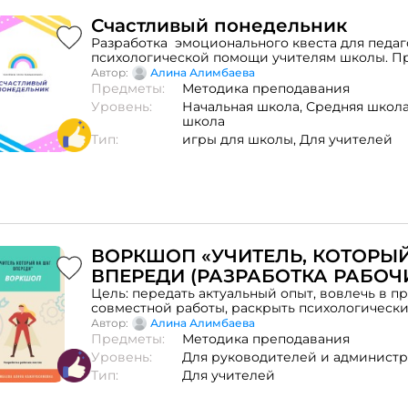
Счастливый понедельник
Разработка эмоционального квеста для педаг
психологической помощи учителям школы. П
эмоционального выгорания учителей.
Автор:
Алина Алимбаева
Предметы:
Методика преподавания
Уровень:
Начальная школа,
Средняя школ
школа
Тип:
игры для школы,
Для учителей
ВОРКШОП «УЧИТЕЛЬ, КОТОРЫ
ВПЕРЕДИ (РАЗРАБОТКА РАБОЧ
ЛИСТОВ)»
Цель: передать актуальный опыт, вовлечь в п
совместной работы, раскрыть психологически
информационное наполнение, навыки работы
Автор:
Алина Алимбаева
условиях.
Предметы:
Методика преподавания
Уровень:
Для руководителей и админист
Тип:
Для учителей