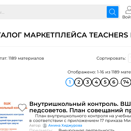
Вой
ТАЛОГ МАРКЕТПЛЕЙСА TEACHERS 
тат: 1189 материалов
Сортировать:
Отображено: 1-16 из 1189 ма
1
2
3
4
5
6
...
74
Внутришкольный контроль. ВШ
педсоветов. План совещаний п
директоре. План совещаний при
План внутришкольного контроля на учебный
в соответствии с приложением 17 приказа М
образования и науки Республики Казахстан 
Автор:
Амина Хиджурова
Перечня документов, обязательных для веден
Предметы:
Внеурочная деятельность