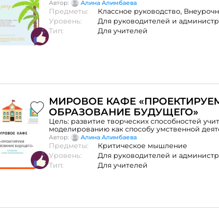
страниц: 8 Формат: pdf
Автор:
Алина Алимбаева
Предметы:
Классное руководство,
Внеурочн
Уровень:
Для руководителей и админист
Тип:
Для учителей
МИРОВОЕ КАФЕ «ПРОЕКТИРУЕ
ОБРАЗОВАНИЕ БУДУЩЕГО»
Цель: развитие творческих способностей учи
моделированию как способу умственной деят
aктуализация коммуникативных навыков при 
Автор:
Алина Алимбаева
команде.
Предметы:
Критическое мышление
Уровень:
Для руководителей и админист
Тип:
Для учителей