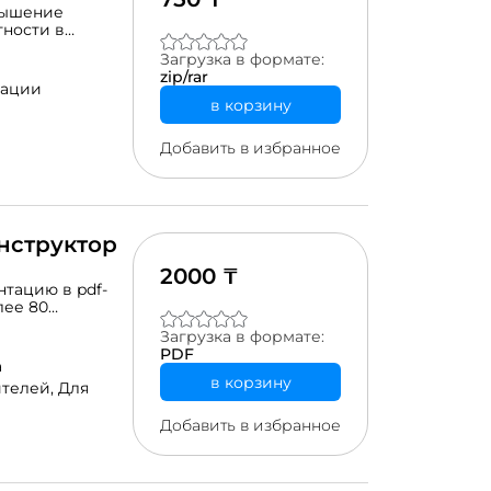
вышение
ности в
з 5
Загрузка в формате:
аправлен на
zip/rar
е
рации
в корзину
Добавить в избранное
нструктор
2000 ₸
нтацию в pdf-
лее 80
пированных по
Загрузка в формате:
аксимально
PDF
ов приведены
а
лезен педагогам
в корзину
ителей,
Для
кольного
тересного.
Добавить в избранное