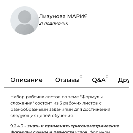
Лизунова МАРИЯ
21 подписчик
0
0
Описание
Отзывы
Q&A
Друг
Набор рабочих листов по теме "Формулы
сложения" состоит из 3 рабочих листов с
разнообразными заданиями для достижения
следующих целей обучения:
9.2.4.3 -
знать и применять тригонометрические
формулы суммы и разности
углов, формулы