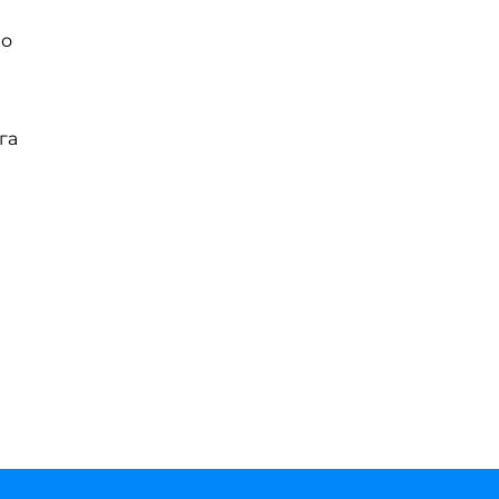
но
га