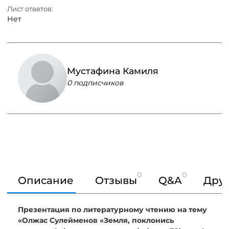
Лист ответов:
Нет
Мустафина Камиля
0 подписчиков
0
0
Описание
Отзывы
Q&A
Друг
Презентация по литературному чтению на тему
«Олжас Сулейменов «Земля, поклонись