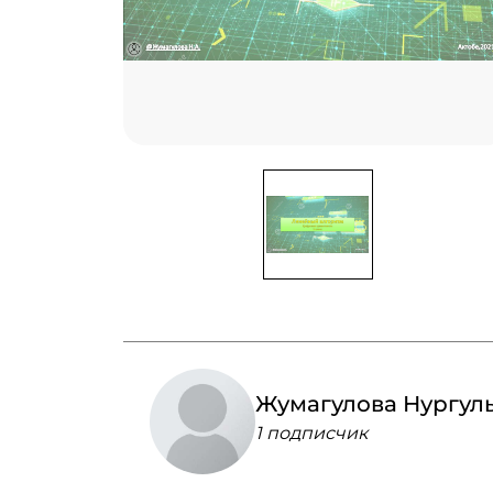
Жумагулова Нургул
1 подписчик