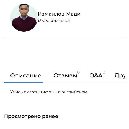
Измаилов Мади
0 подписчиков
0
0
Описание
Отзывы
Q&A
Друг
Учись писать цифры на английском
Просмотрено ранее