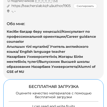
0 подписчиков |
(0)
https://teacherslab.kz/ru/author/1905
Скопировать
-, -
Обо мне:
Кәсіби бағдар беру кеңесшісі/Консультант по
профессиональной ориентации/Career guidance
counselor
Ағылшын тілі мұғалімі/ Учитель английского
языка/ English language teache
r
Назарбаев Университетінің Жоғары Білім
мектебінің түлегі/Выпускник Высшей школы
образования Назарбаев Университета/Alumni of
GSE of NU
БЕСПЛАТНАЯ ЗАГРУЗКА
Оцените качество материалов с помощью
бесплатной загрузки
I can read and write fruits