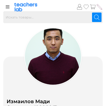
Измаилов Мади