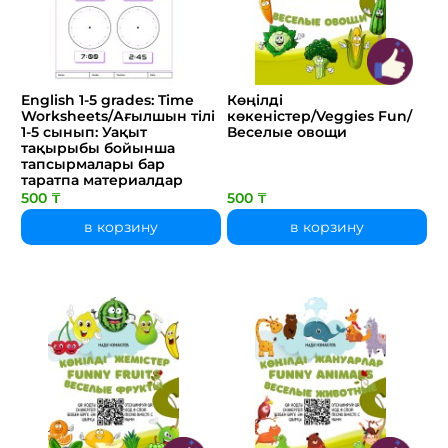
English 1-5 grades: Time
Көңілді
Worksheets/Ағылшын тілі
көкеністер/Veggies Fun/
1-5 сынып: Уақыт
Веселые овощи
тақырыбы бойынша
тапсырмалары бар
таратпа материалдар
500 ₸
500 ₸
в корзину
в корзину