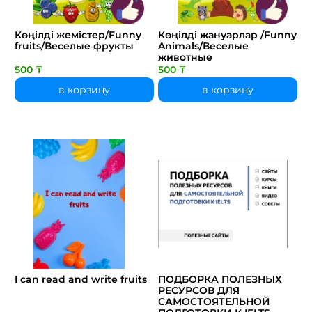
Көңілді жемістер/Funny
Көңілді жануарлар /Funny
fruits/Веселые фрукты
Animals/Веселые
животные
500 ₸
500 ₸
в корзину
в корзину
I can read and write fruits
ПОДБОРКА ПОЛЕЗНЫХ
РЕСУРСОВ ДЛЯ
САМОСТОЯТЕЛЬНОЙ