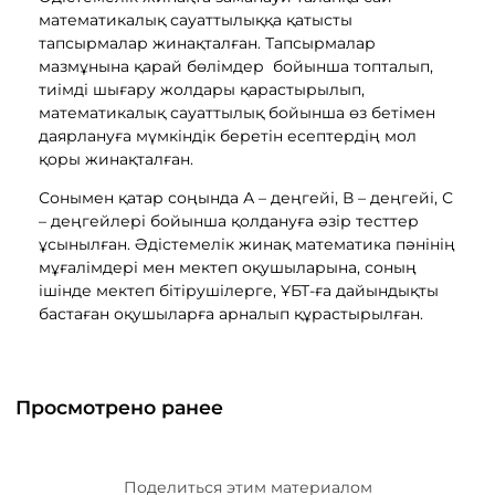
математикалық сауаттылыққа қатысты
тапсырмалар жинақталған. Тапсырмалар
мазмұнына қарай бөлімдер бойынша топталып,
тиімді шығару жолдары қарастырылып,
математикалық сауаттылық бойынша өз бетімен
даярлануға мүмкіндік беретін есептердің мол
қоры жинақталған.
Сонымен қатар соңында А – деңгейі, В – деңгейі, С
– деңгейлері бойынша қолдануға әзір тесттер
ұсынылған. Әдістемелік жинақ математика пәнінің
мұғалімдері мен мектеп оқушыларына, соның
ішінде мектеп бітірушілерге, ҰБТ-ға дайындықты
бастаған оқушыларға арналып құрастырылған.
Просмотрено ранее
Поделиться этим материалом