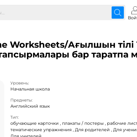
Вой
Time Worksheets/Ағылшын тілі
апсырмалары бар таратпа 
Уровень:
Начальная школа
Предметы:
Английский язык
Тип:
обучающие карточки ,
плакаты / постеры ,
рабочие лист
тематические упражнения ,
Для родителей ,
Для ученик
Для учителей