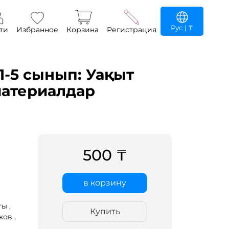
Рус
| ₸
ти
Избранное
Корзина
Регистрация
 1-5 сынып: Уақыт
материалдар
500 ₸
в корзину
ы ,
Купить
ов ,