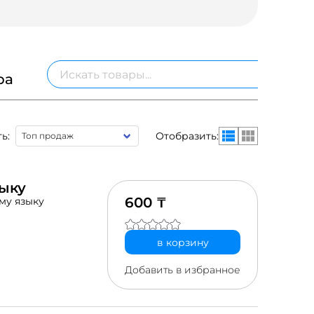
ра
ь:
Отобразить:
зыку
600 ₸
му языку
в корзину
Добавить в избранное