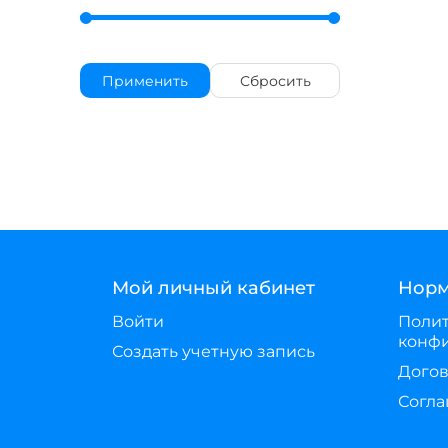
Применить
Сбросить
Мой личный кабинет
Норм
Войти
Поли
конф
Создать учетную запись
Догов
Согла