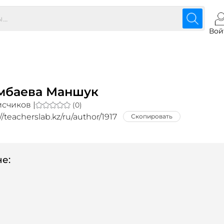
Вой
мбаева Маншук
счиков |
(0)
//teacherslab.kz/ru/author/1917
Скопировать
е: