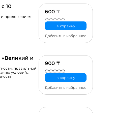
с 10
600 ₸
ми и приложением
в корзину
Добавить в избранное
 «Великий и
900 ₸
тности, правильной
данию условий
азвитие социальных
ьность
в корзину
му языку, показать
Добавить в избранное