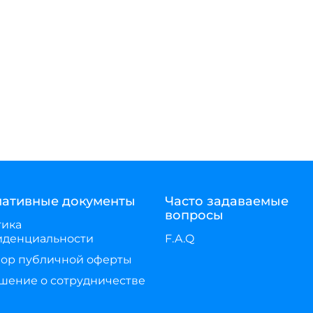
ативные документы
Часто задаваемые
вопросы
тика
иденциальности
F.A.Q
ор публичной оферты
шение о сотрудничестве