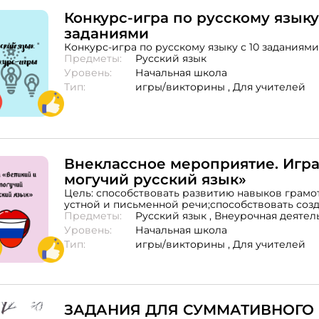
Конкурс-игра по русскому языку 
заданиями
Конкурс-игра по русскому языку с 10 задания
Предметы:
Русский язык
Уровень:
Начальная школа
Тип:
игры/викторины ,
Для учителей
Внеклассное мероприятие. Игра
могучий русский язык»
Цель: способствовать развитию навыков грамо
устной и письменной речи;способствовать соз
толерантного общения и общения в классах; р
Предметы:
Русский язык ,
Внеурочная деятел
и общих компетенций.привитие любви к русско
Уровень:
Начальная школа
его изучение с занимательной точки зрения.
Тип:
игры/викторины ,
Для учителей
ЗАДАНИЯ ДЛЯ СУММАТИВНОГО