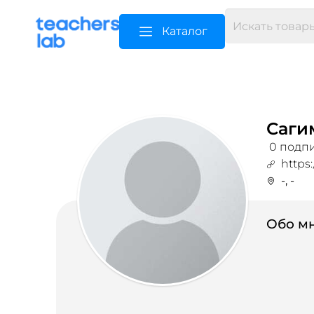
Каталог
Саги
0 подпи
https:
-, -
Обо мн