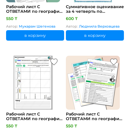
Рабочий лист С
Суммативное оценивание
ОТВЕТАМИ по географии
за 4 четверть по
за 7 класс 3 четверть.
географии, 7 класс
550 ₸
600 ₸
Тема: Межнациональное
и межконфессиональное
Автор:
Мукарам Шегенова
Автор:
Людмила Верховцева
согласие. Цель: 7.​4.​1.​4 с
дополнительным охватом
в корзину
в корзину
казахстанского
компонента доказывает
необходимость
межнационального и
межконфессионального
согла
Рабочий лист С
Рабочий лист С
ОТВЕТАМИ по географии
ОТВЕТАМИ по географии
за 8 класс 3 четверть.
за 9 класс 1 четверть.
550 ₸
550 ₸
Тема: Экономическая и
Тема: Особенности