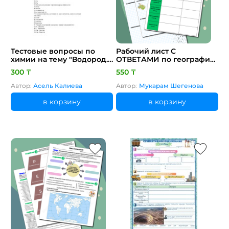
Тестовые вопросы по
Рабочий лист С
химии на тему "Водород.
ОТВЕТАМИ по географии
Кислород и озон"
за 8 класс 1 четверть.
300 ₸
550 ₸
Тема: Виды методов
географических
Автор:
Асель Калиева
Автор:
Мукарам Шегенова
исследований Цель: 8.1.1.3
объясняет значение
в корзину
в корзину
полевых,
картографических,
теоретических методов
географических
исследований и
применяет их