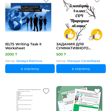
IELTS Writing Task II
ЗАДАНИЯ ДЛЯ
Worksheet
СУММАТИВНОГО
ОЦЕНИВАНИЯ ЗА 3
2000 ₸
500 ₸
ЧЕТВЕРТЬ В 4 КЛАССЕ
Автор:
Jansaya Raimova
Автор:
Маншук Сагимбаева
в корзину
в корзину