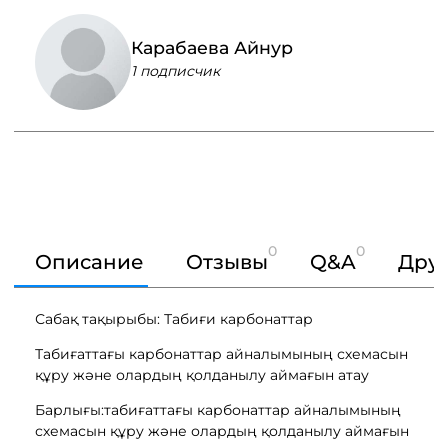
Карабаева Айнур
1 подписчик
0
0
Описание
Отзывы
Q&A
Друг
Сабақ тақырыбы: Табиғи карбонаттар
Табиғаттағы карбонаттар айналымының схемасын
құру және олардың қолданылу аймағын атау
Барлығы:табиғаттағы карбонаттар айналымының
схемасын құру және олардың қолданылу аймағын