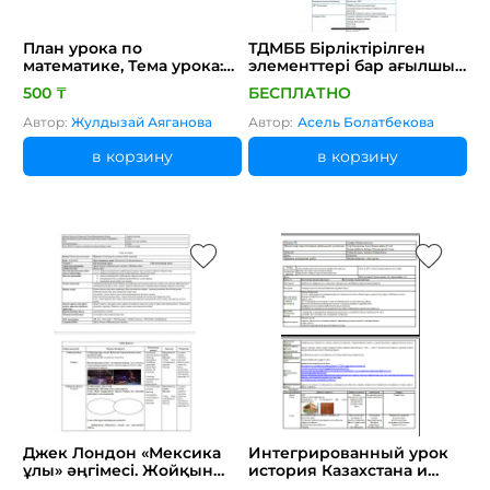
План урока по
ТДМББ Бірліктірілген
математике, Тема урока:
элементтері бар ағылшын
Уравнения касательной к
тілі пәні бойынша сабақ
500 ₸
БЕСПЛАТНО
графику функции
жоспары.
Автор:
Жулдызай Аяганова
Автор:
Асель Болатбекова
в корзину
в корзину
Джек Лондон «Мексика
Интегрированный урок
ұлы» әңгімесі. Жойқын
история Казахстана и
соққы
русский язык