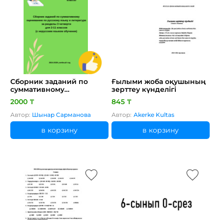
Сборник заданий по
Ғылыми жоба оқушының
суммативному
зерттеу күнделігі
оцениванию по русскому
2000 ₸
845 ₸
языку и литературе за
разделы 3 четверти для
Автор:
Шынар Сарманова
Автор:
Akerke Kultas
2-11 классов (с нерусским
языком обучения)
в корзину
в корзину