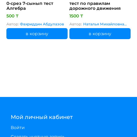
0-срез 7-сынып тест
тест по правилам
Алгебра
дорожного движения
500 ₸
1500 ₸
Автор:
Фахриддин Абдулазов
Автор:
Наталья Михайловна
Соколова
в корзину
в корзину
Мой личный кабинет
Войти
Создать учетную запись