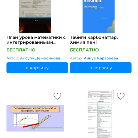
План урока математики с
Табиғи карбонаттар.
интегрированными
Химия пәні
элементами ОУР.Алгебра.
БЕСПЛАТНО
БЕСПЛАТНО
8 класс
Автор:
Айсулу Демесинова
Автор:
Айнур Карабаева
в корзину
в корзину