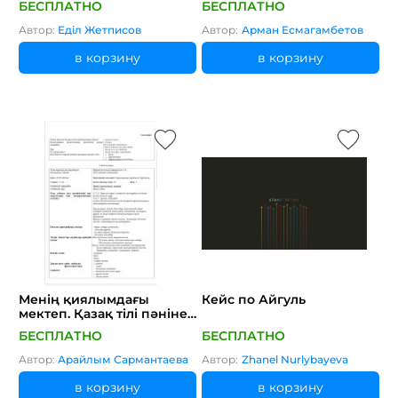
БЕСПЛАТНО
БЕСПЛАТНО
Особенности
материальных
Автор:
Еділ Жетписов
Автор:
Арман Есмагамбетов
памятников Центральной
Азии/Межкультурное
в корзину
в корзину
взаимодействие
Менің қиялымдағы
Кейс по Айгуль
мектеп. Қазақ тілі пәнінен
қысқа мерзімді жоспар.
БЕСПЛАТНО
БЕСПЛАТНО
Автор:
Арайлым Сармантаева
Автор:
Zhanel Nurlybayeva
в корзину
в корзину