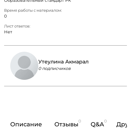
Образовательный стандарт РК
Время работы с материалом:
0
Лист ответов:
Нет
Утеулина Акмарал
0 подписчиков
0
0
Описание
Отзывы
Q&A
Друг