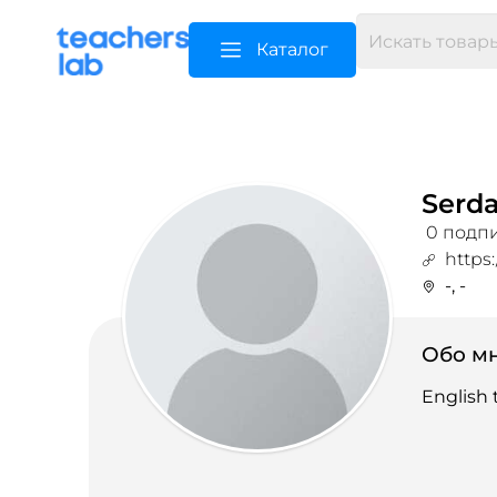
Каталог
Serd
0 подпи
https:
-, -
Обо мн
English 