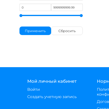
Применить
Сбросить
Мой личный кабинет
Норм
Войти
Поли
конф
Создать учетную запись
Догов
Согла