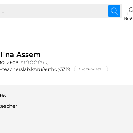
Вой
alina Assem
счиков |
(0)
//teacherslab.kz/ru/author/3319
Скопировать
е:
teacher