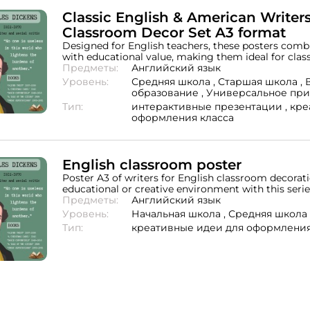
Classic English & American Writers
Classroom Decor Set A3 format
Designed for English teachers, these posters combi
with educational value, making them ideal for cla
learning support.Each poster includes:Author’s na
Предметы:
Английский язык
lifespanNationality and literary roleA famous quot
Уровень:
Средняя школа ,
Старшая школа ,
publication datesThe set features:Charles Dickens
образование ,
Универсальное пр
ShakespeareErnest Hemingway
Тип:
интерактивные презентации ,
кре
оформления класса
English classroom poster
Poster A3 of writers for English classroom decorat
educational or creative environment with this serie
posters dedicated to history’s greatest writers. The
Предметы:
Английский язык
portraits of legendary figures such as William Sha
Уровень:
Начальная школа ,
Средняя школа 
Dickens, Jane Austen, Ernest Hemingway, and Geo
Тип:
креативные идеи для оформления
others.More than just a stylish piece of wall art, ea
comprehensive guide to the world of classics. Ever
includes:Inspirational Quotes: Profound reflections o
human nature from thinkers like Oscar Wilde, Mar
ChristieBibliography: A curated list of key works wit
publication dates, including masterpieces like "1984
Prejudice," and "The Adventures of Sherlock Holmes