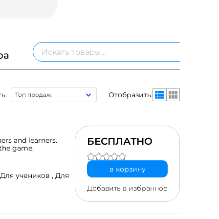
ра
ь:
Отобразить:
БЕСПЛАТНО
ers and learners.
 the game.
в корзину
Для учеников ,
Для
Добавить в избранное