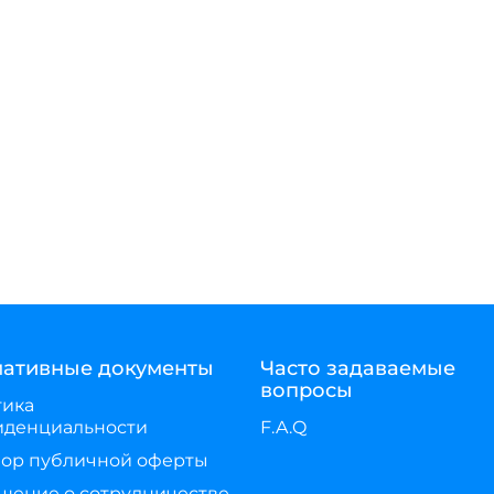
ативные документы
Часто задаваемые
вопросы
тика
иденциальности
F.A.Q
ор публичной оферты
шение о сотрудничестве