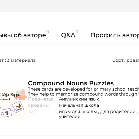
0
0
ывы об авторе
Q&A
Профиль авто
ат : 3 материала
Сортироват
Compound Nouns Puzzles
These cards are developed for primary school teach
They help to memorize compound words through
Предметы:
Английский язык
Уровень:
Начальная школа
Тип:
игры для школы ,
Для родителей ,
учителей