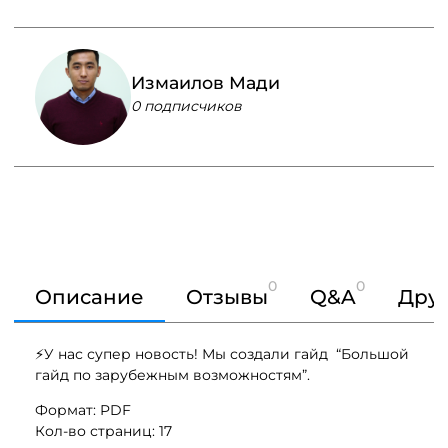
Измаилов Мади
0 подписчиков
0
0
Описание
Отзывы
Q&A
Друг
⚡️У нас супер новость! Мы создали гайд “Большой
гайд по зарубежным возможностям”.
Формат: PDF
Кол-во страниц: 17