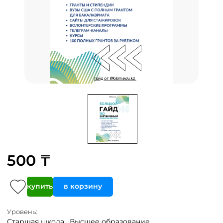
500 ₸
купить
в корзину
Уровень:
Старшая школа ,
Высшее образование