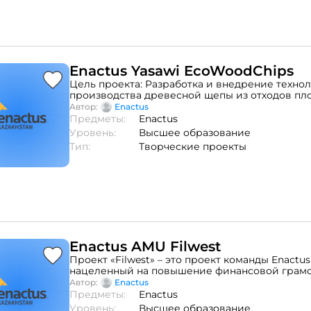
Enactus Yasawi EcoWoodChips
Цель проекта: Разработка и внедрение техно
производства древесной щепы из отходов пл
декоративных деревьев для снижения загряз
Автор:
Enactus ⠀
окружающей среды и эффективного использ
Предметы:
Enactus
ресурсов.Описание проблемы: Большое колич
Уровень:
Высшее образование
фруктовых и декоративных деревьев вызывае
Тип:
Творческие проекты
утилизацией, которые приводят к загрязнен
среды. EcoWoodChips пытается решить эту пр
предлагая более устойчивый способ их перер
Enactus AMU Filwest
Проект «Filwest» – это проект команды Enactu
нацеленный на повышение финансовой грам
населения. Проект был основан в конце 2022 
Автор:
Enactus ⠀
участвовал в специальном конкурсе от KMF&K
Предметы:
Enactus
результате которого получил 1-е место с приз
Уровень:
Высшее образование