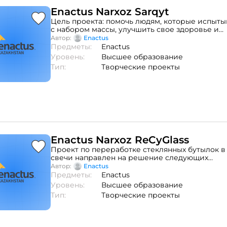
Enactus Narxoz Sarqyt
Цель проекта: помочь людям, которые испыты
с набором массы, улучшить свое здоровье и
самочувствие.Проект “Sarqyt” может помочь 
Автор:
Enactus ⠀
испытывают трудности с набором массы, улуч
Предметы:
Enactus
здоровье и самочувствие.
Уровень:
Высшее образование
Тип:
Творческие проекты
Enactus Narxoz ReCyGlass
Проект по переработке стеклянных бутылок 
свечи направлен на решение следующих
проблем:● Экологическое загрязнение от
Автор:
Enactus ⠀
бутылок;● Неэффективное использование
Предметы:
Enactus
бутылок;● Снижение интереса к устойчиво
Уровень:
Высшее образование
потреблению;● Экономическая неустойчивос
Тип:
Творческие проекты