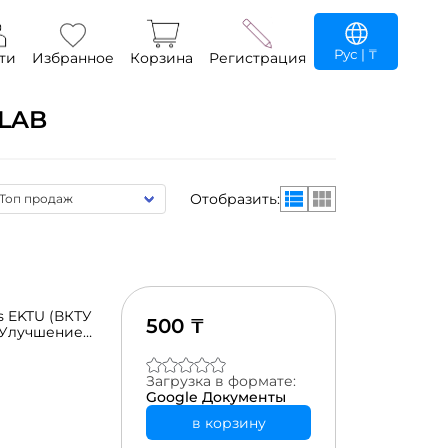
Рус
| ₸
ти
Избранное
Корзина
Регистрация
LAB
Отобразить:
s EKTU (ВКТУ
500 ₸
 Улучшение
ия издержек
Загрузка в формате:
Google Документы
в корзину