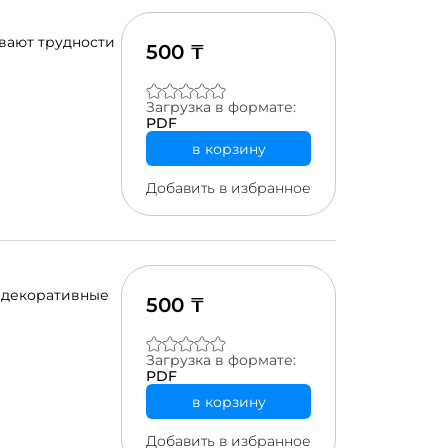
вают трудности
500 ₸
людям, которые
шить свое
Загрузка в формате:
PDF
в корзину
Добавить в избранное
в декоративные
500 ₸
му
Загрузка в формате:
ть региона.
PDF
в корзину
Добавить в избранное