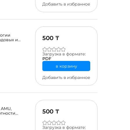
Добавить в избранное
логии
500 ₸
одовых и
нения
ования
ество отходов
Загрузка в формате:
т проблемы с
PDF
ию окружающей
в корзину
облему,
аботки.
Добавить в избранное
s AMU,
500 ₸
отности
года и
MF-Демеу, в
овым фондом в 1
Загрузка в формате: