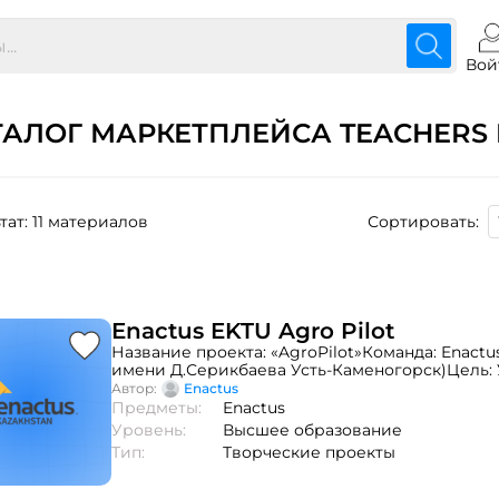
Вой
ТАЛОГ МАРКЕТПЛЕЙСА TEACHERS 
тат: 11 материалов
Сортировать:
Enactus EKTU Agro Pilot
Название проекта: «AgroPilot»Команда: Enactu
имени Д.Серикбаева Усть-Каменогорск)Цель:
работы аграрных компаний за счет уменьшен
Автор:
Enactus ⠀
производства.
Предметы:
Enactus
Уровень:
Высшее образование
Тип:
Творческие проекты