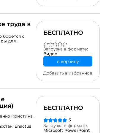
е труда в
БЕСПЛАТНО
о борется с
еры для
 для всех
Загрузка в формате:
деляет основные
Видео
тики в области
оддержки
в корзину
рует создание
работной
Добавить в избранное
улирует систему
о безработице и
м уровнем
нь жизни в
ледствия
Устанавливает
ые
ция)
БЕСПЛАТНО
условий труда
ристина
сударственных
5
 +7
ых закупок и
для поиска
Загрузка в формате:
ахстан,
Enactus
риятий.Помогает
tails?
Microsoft PowerPoint
 на рынке