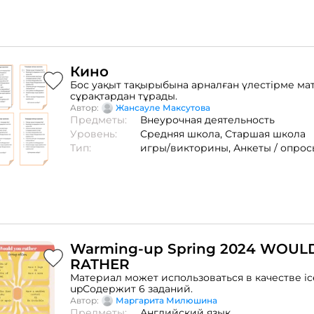
Кино
Бос уақыт тақырыбына арналған үлестірме ма
сұрақтардан тұрады.
Автор:
Жансауле Максутова
Предметы:
Внеурочная деятельность
Уровень:
Средняя школа,
Старшая школа
Тип:
игры/викторины,
Анкеты / опрос
Warming-up Spring 2024 WOUL
RATHER
Материал может использоваться в качестве ic
upСодержит 6 заданий.
Автор:
Маргарита Милюшина
Предметы:
Английский язык