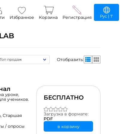
Рус
| ₸
ти
Избранное
Корзина
Регистрация
LAB
Отобразить:
знал
а уроке,
БЕСПЛАТНО
для учеников.
Загрузка в формате:
а,
Старшая
PDF
ы / опросы
в корзину