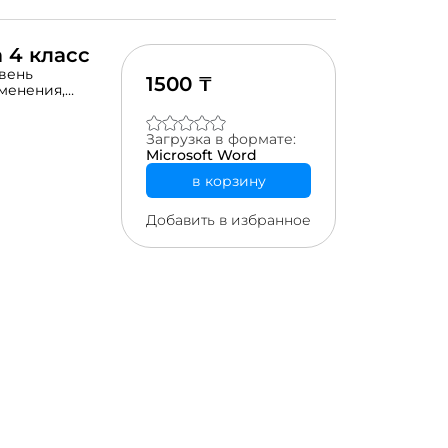
 4 класс
вень
1500 ₸
менения,
асса, по
 полезные
Загрузка в формате:
Microsoft Word
в корзину
Добавить в избранное