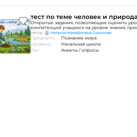
тест по теме человек и природа
Открытые задания, позволяющие оценить уро
компетенций учащихся на уровне знания, при
анализ, творчество. Это итоговый тест для 4 кл
Автор:
Наталья Михайловна Соколова
нескольким темам ( органы чувств. наш край.
Предметы:
Познание мира
ископаемые)
Уровень:
Начальная школа
Тип:
Анкеты / опросы