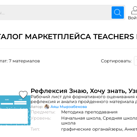
Вой
ТАЛОГ МАРКЕТПЛЕЙСА TEACHERS 
тат: 7 материалов
Сортировать:
Рефлексия Знаю, Хочу знать, У
Рабочий лист для формативного оценивания н
рефлексия и анализ пройденного материала 
Автор:
Аяш Мырзабекова
Предметы:
Методика преподавания
Уровень:
Начальная школа,
Средняя школ
школа
Тип:
графические органайзеры,
Анкет