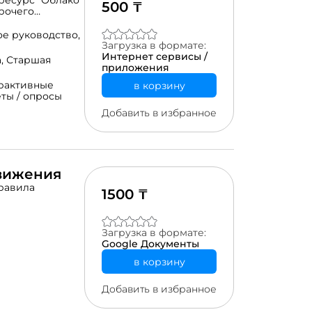
ресурс "Облако
500 ₸
прочего
ЛОВ для
м уроке,
ое руководство,
сурс
Загрузка в формате:
 на проекторе
Интернет сервисы /
а,
Старшая
ле ввода, нажать
приложения
рактивные
в корзину
ты / опросы
Добавить в избранное
движения
правила
1500 ₸
Загрузка в формате:
Google Документы
в корзину
Добавить в избранное