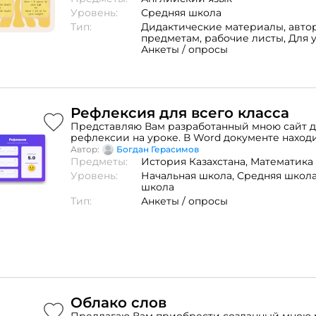
Уровень:
Средняя школа
Тип:
Дидактические материалы,
авто
предметам,
рабочие листы,
Для 
Анкеты / опросы
Рефлексия для всего класса
Представляю Вам разработанный мною сайт 
рефлексии на уроке. В Word документе находи
ресурс. Достаточно открыть ресурс его на ин
Автор:
Богдан Герасимов
доске или проекторе. На экране три ползунка
Предметы:
История Казахстана,
Математика
понимания и своего самочувствия. Либо весь 
Уровень:
Начальная школа,
Средняя школ
либо каждый ученик отдельно может указать 
школа
самочувствие, а ресурс покажет итоговый сче
Тип:
Анкеты / опросы
соответствующий смайлик. Материал отлично
проведения открытых уроков и классных часо
Облако слов