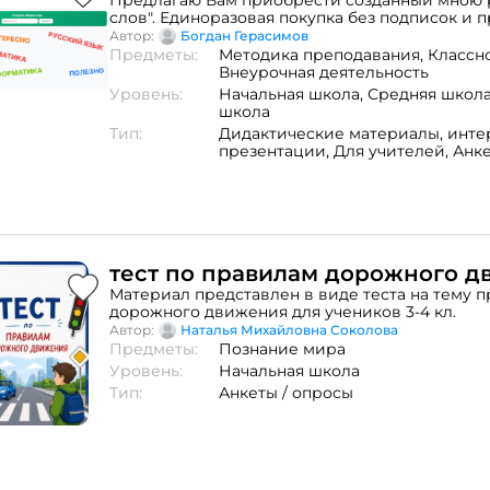
Предлагаю Вам приобрести созданный мною 
слов". Единоразовая покупка без подписок и 
позволит Вам использовать метод ОБЛАКО С
Автор:
Богдан Герасимов
рефлексии или актуализации знаний на любо
Предметы:
Методика преподавания,
Классн
классном часе или игре. В использовании ре
Внеурочная деятельность
максимально прост: необходимо открыть сайт
Уровень:
Начальная школа,
Средняя школ
или интерактивной доске, вписать слово в по
школа
на кнопку "Добавить".
Тип:
Дидактические материалы,
инте
презентации,
Для учителей,
Анке
тест по правилам дорожного 
Материал представлен в виде теста на тему 
дорожного движения для учеников 3-4 кл.
Автор:
Наталья Михайловна Соколова
Предметы:
Познание мира
Уровень:
Начальная школа
Тип:
Анкеты / опросы