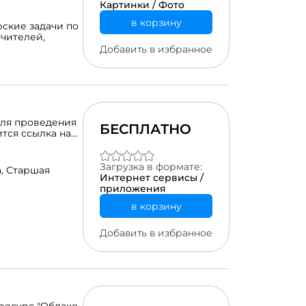
Картинки / Фото
в корзину
рские задачи по
учителей,
Добавить в избранное
для проведения
БЕСПЛАТНО
тся ссылка на
терактивной
 для оценки
класс в целом,
Загрузка в формате:
а,
Старшая
своё
Интернет сервисы /
т и
приложения
 подходит для
в корзину
в.
Добавить в избранное