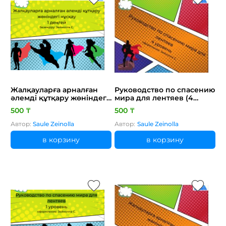
Жалқауларға арналған
Руководство по спасению
әлемді құтқару жөніндегі
мира для лентяев (4
нұсқау
уровень)
500 ₸
500 ₸
Автор:
Saule Zeinolla
Автор:
Saule Zeinolla
в корзину
в корзину