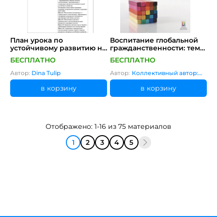
План урока по
Воспитание глобальной
устойчивому развитию на
гражданственности: темы
тему "Синяя экономика" с
и цели обучения
БЕСПЛАТНО
БЕСПЛАТНО
интегрированными
элементами ОУР
Автор:
Dina Tulip
Автор:
Коллективный автор:
ЮНЕСКО
в корзину
в корзину
Отображено: 1-16 из 75 материалов
1
2
3
4
5