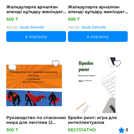
Жалқауларға арналған
Жалқауларға арналған
әлемді құтқару жөніндегі
әлемді құтқару жөніндегі
нұсқау 2 деңгей
нұсқау 3 деңгей
500 ₸
500 ₸
Автор:
Saule Zeinolla
Автор:
Saule Zeinolla
в корзину
в корзину
Руководство по спасению
Брейн ринг: игра для
мира для лентяев (2
интеллектуалов
уровень)
500 ₸
БЕСПЛАТНО
5