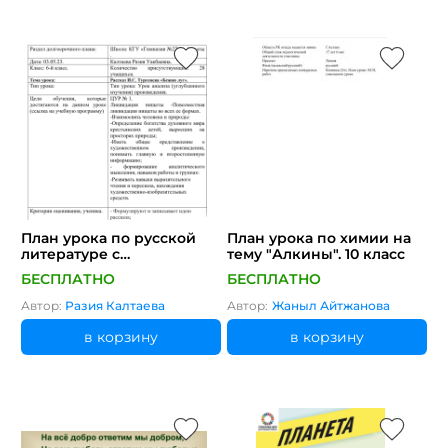
План урока по русской
План урока по химии на
литературе с
тему "Алкины". 10 класс
интегрированными
БЕСПЛАТНО
БЕСПЛАТНО
элементами ОУР (ЦУР)
№1.
Автор:
Разия Калтаева
Автор:
Жаныл Айтжанова
в корзину
в корзину