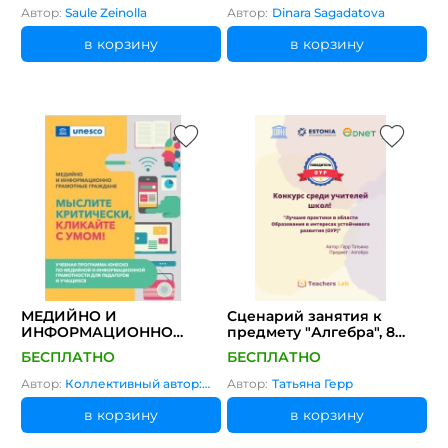
Автор:
Saule Zeinolla
Автор:
Dinara Sagadatova
в корзину
в корзину
МЕДИЙНО И
Сценарий занятия к
ИНФОРМАЦИОННО
предмету "Алгебра", 8
ГРАМОТНЫЕ ГРАЖДАНЕ
класс. Тема:
БЕСПЛАТНО
БЕСПЛАТНО
"Интервальная таблица
частот, гистограмма
Автор:
Коллективный автор:
Автор:
Татьяна Герр
частот"
ЮНЕСКО
в корзину
в корзину