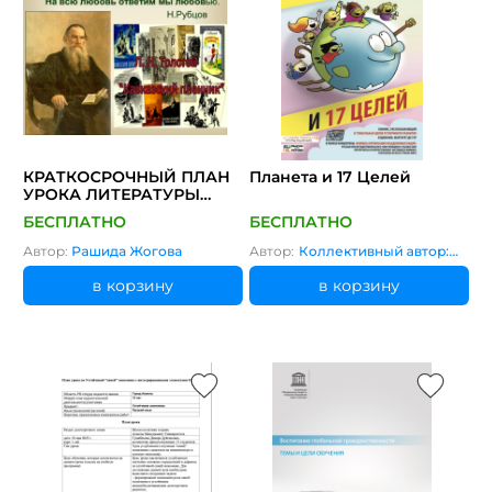
КРАТКОСРОЧНЫЙ ПЛАН
Планета и 17 Целей
УРОКА ЛИТЕРАТУРЫ
"НРАВСТВЕННЫЕ УРОКИ
БЕСПЛАТНО
БЕСПЛАТНО
РАССКАЗА Л.Н. ТОЛСТОГО
"КАВКАЗСКИЙ ПЛЕННИК"
Автор:
Рашида Жогова
Автор:
Коллективный автор:
С ИНТЕГРИРОВАННЫМИ
ЮНЕСКО
ЭЛЕМЕНТАМИ ОУР
в корзину
в корзину