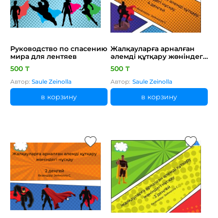
Руководство по спасению
Жалқауларға арналған
мира для лентяев
әлемді құтқару жөніндегі
нұсқау 4 деңгей
500 ₸
500 ₸
Автор:
Saule Zeinolla
Автор:
Saule Zeinolla
в корзину
в корзину